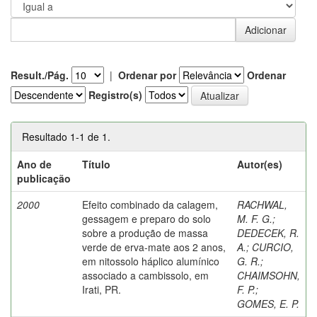
Result./Pág.
|
Ordenar por
Ordenar
Registro(s)
Resultado 1-1 de 1.
Ano de
Título
Autor(es)
publicação
2000
Efeito combinado da calagem,
RACHWAL,
gessagem e preparo do solo
M. F. G.
;
sobre a produção de massa
DEDECEK, R.
verde de erva-mate aos 2 anos,
A.
;
CURCIO,
em nitossolo háplico alumínico
G. R.
;
associado a cambissolo, em
CHAIMSOHN,
Irati, PR.
F. P.
;
GOMES, E. P.