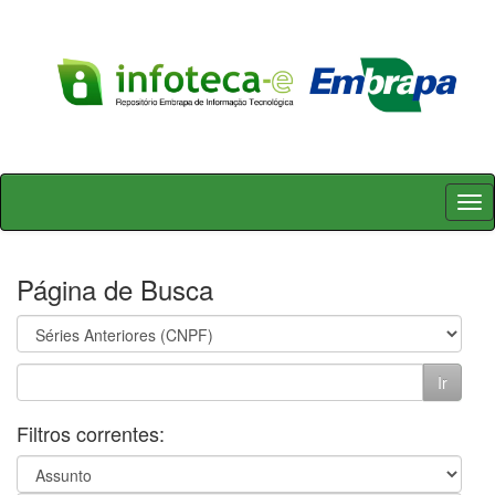
Skip
navigation
Página de Busca
Filtros correntes: