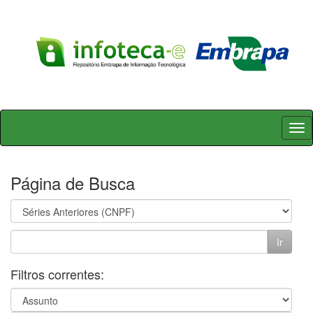
Skip
navigation
Página de Busca
Filtros correntes: