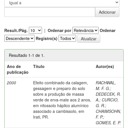
Result./Pág.
|
Ordenar por
Ordenar
Registro(s)
Resultado 1-1 de 1.
Ano de
Título
Autor(es)
publicação
2000
Efeito combinado da calagem,
RACHWAL,
gessagem e preparo do solo
M. F. G.
;
sobre a produção de massa
DEDECEK, R.
verde de erva-mate aos 2 anos,
A.
;
CURCIO,
em nitossolo háplico alumínico
G. R.
;
associado a cambissolo, em
CHAIMSOHN,
Irati, PR.
F. P.
;
GOMES, E. P.