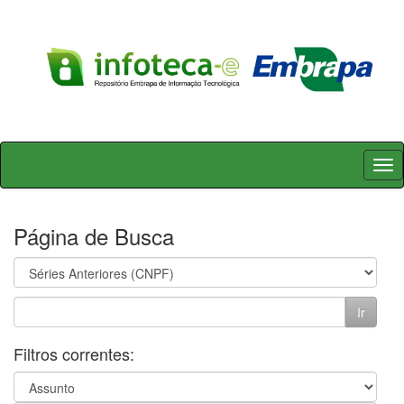
Skip
navigation
Página de Busca
Filtros correntes: