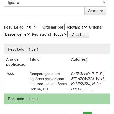
Result./Pág.
|
Ordenar por
Ordenar
Registro(s)
Resultado 1-1 de 1.
Ano de
Título
Autor(es)
publicação
1999
Comparação entre
CARVALHO, P. E. R.
;
espécies nativas com
ZELAZOWSKI, W. H.
;
one-tree-plot em Santa
KAMISNSKI, N. L.
;
Helena, PR.
LOPES, G. L.
Resultado 1-1 de 1.