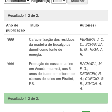
Registro(s)
Resultado 1-2 de 2.
Ano de
Título
Autor(es)
publicação
1999
Caracterização dos resíduos
PEREIRA, J. C.
da madeira de Eucalyptus
D.
;
SCHAITZA,
dunnii como fonte de
E. G.
;
HIGA, A.
energia.
R.
1999
Produção de casca e tanino
RACHWAL, M.
em Acacia mearnsii, aos 5
F. G.
;
anos de idade, em diferentes
DEDECEK, R.
classes de solos em Piratini,
A.
;
CURCIO, G.
RS.
R.
;
SIMON, A.
A.
Resultado 1-2 de 2.