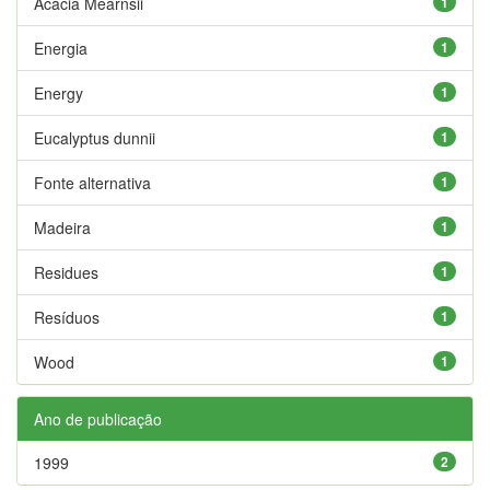
Acácia Mearnsii
1
Energia
1
Energy
1
Eucalyptus dunnii
1
Fonte alternativa
1
Madeira
1
Residues
1
Resíduos
1
Wood
1
Ano de publicação
1999
2