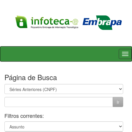
Skip
navigation
Página de Busca
Filtros correntes: