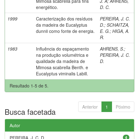
Mimosa scabrella para fins
J. A
;
AHRENS,
energético.
D. C.
1999
Caracterização dos resíduos
PEREIRA, J. C.
da madeira de Eucalyptus
D.
;
SCHAITZA,
dunnii como fonte de energia.
E. G.
;
HIGA, A.
R.
1983
Influência do espaçamento
AHRENS, S.
;
na produção volumétrica e
PEREIRA, J. C.
qualidade da madeira de
D.
Mimosa scabrella Benth. e
Eucalyptus viminalis Labill.
Resultado 1-5 de 5.
Anterior
1
Póximo
Busca facetada
Autor
PEREIRA, J. C. D.
4