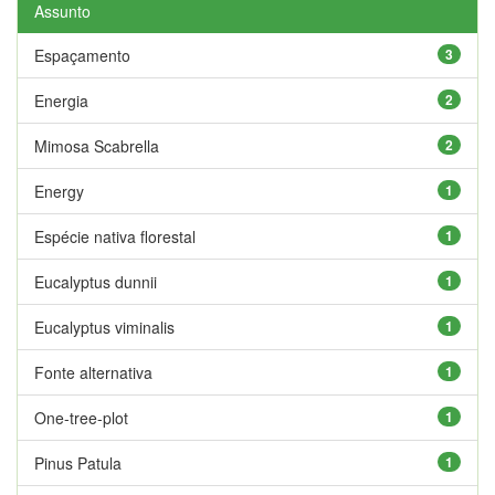
Assunto
Espaçamento
3
Energia
2
Mimosa Scabrella
2
Energy
1
Espécie nativa florestal
1
Eucalyptus dunnii
1
Eucalyptus viminalis
1
Fonte alternativa
1
One-tree-plot
1
Pinus Patula
1