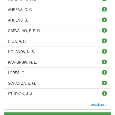
AHRENS, D. C.
1
AHRENS, S.
1
CARVALHO, P. E. R.
1
HIGA, A. R.
1
HOLANDA, N. S.
1
KAMISNSKI, N. L.
1
LOPES, G. L.
1
SCHAITZA, E. G.
1
STURION, J. A
1
próximo >