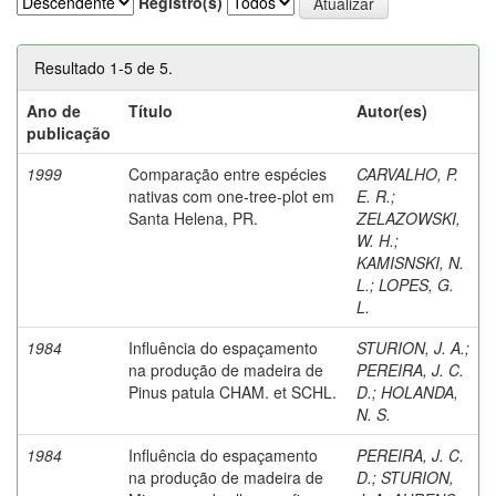
Registro(s)
Resultado 1-5 de 5.
Ano de
Título
Autor(es)
publicação
1999
Comparação entre espécies
CARVALHO, P.
nativas com one-tree-plot em
E. R.
;
Santa Helena, PR.
ZELAZOWSKI,
W. H.
;
KAMISNSKI, N.
L.
;
LOPES, G.
L.
1984
Influência do espaçamento
STURION, J. A.
;
na produção de madeira de
PEREIRA, J. C.
Pinus patula CHAM. et SCHL.
D.
;
HOLANDA,
N. S.
1984
Influência do espaçamento
PEREIRA, J. C.
na produção de madeira de
D.
;
STURION,