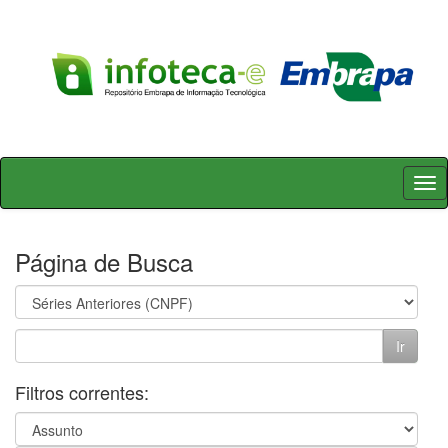
Skip
navigation
Página de Busca
Filtros correntes: