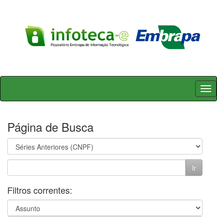
Skip
navigation
Página de Busca
Filtros correntes: