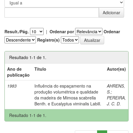
Result./Pág.
|
Ordenar por
Ordenar
Registro(s)
Resultado 1-1 de 1.
Ano de
Título
Autor(es)
publicação
1983
Influência do espaçamento na
AHRENS,
produção volumétrica e qualidade
S.
;
da madeira de Mimosa scabrella
PEREIRA,
Benth. e Eucalyptus viminalis Labill.
J. C. D.
Resultado 1-1 de 1.