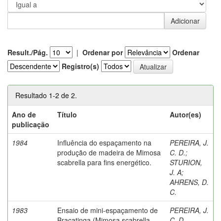
Result./Pág.
|
Ordenar por
Ordenar
Registro(s)
Resultado 1-2 de 2.
Ano de
Título
Autor(es)
publicação
1984
Influência do espaçamento na
PEREIRA, J.
produção de madeira de Mimosa
C. D.
;
scabrella para fins energético.
STURION,
J. A
;
AHRENS, D.
C.
1983
Ensaio de mini-espaçamento de
PEREIRA, J.
Bracatinga (Mimosa scabrella
C. D.