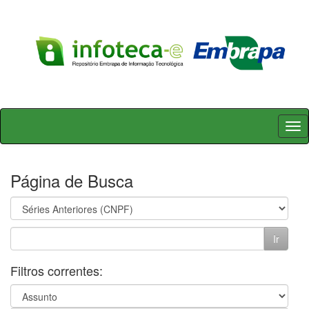
Skip
navigation
Página de Busca
Filtros correntes: