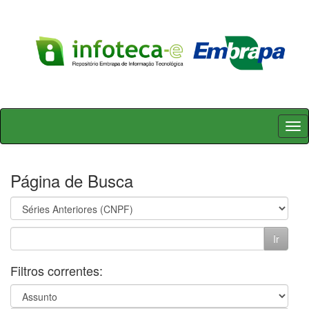
Skip
navigation
Página de Busca
Filtros correntes: