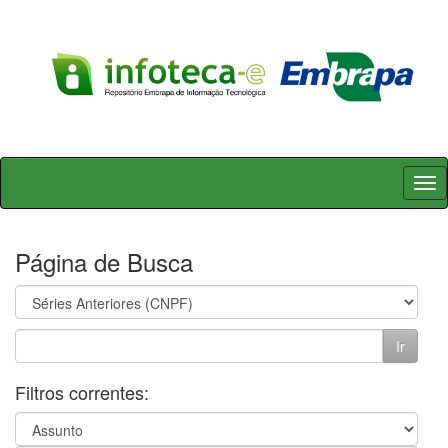
Skip
navigation
Página de Busca
Filtros correntes: