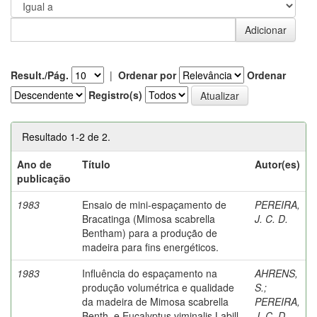
Result./Pág.
|
Ordenar por
Ordenar
Registro(s)
Resultado 1-2 de 2.
Ano de
Título
Autor(es)
publicação
1983
Ensaio de mini-espaçamento de
PEREIRA,
Bracatinga (Mimosa scabrella
J. C. D.
Bentham) para a produção de
madeira para fins energéticos.
1983
Influência do espaçamento na
AHRENS,
produção volumétrica e qualidade
S.
;
da madeira de Mimosa scabrella
PEREIRA,
Benth. e Eucalyptus viminalis Labill.
J. C. D.