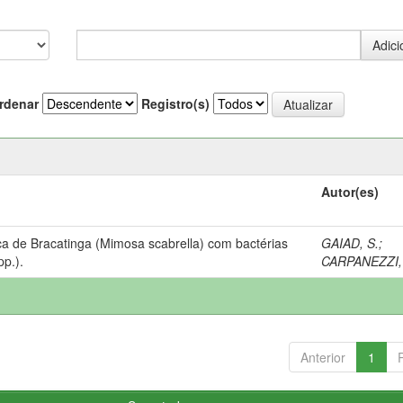
rdenar
Registro(s)
Autor(es)
ca de Bracatinga (Mimosa scabrella) com bactérias
GAIAD, S.
;
pp.).
CARPANEZZI, 
Anterior
1