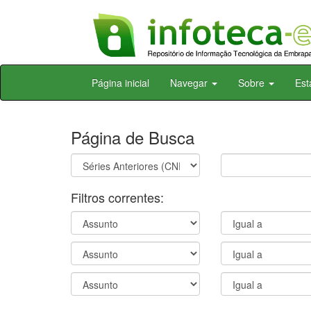
Skip
Página inicial
Navegar
Sobre
Est
navigation
Página de Busca
Filtros correntes: