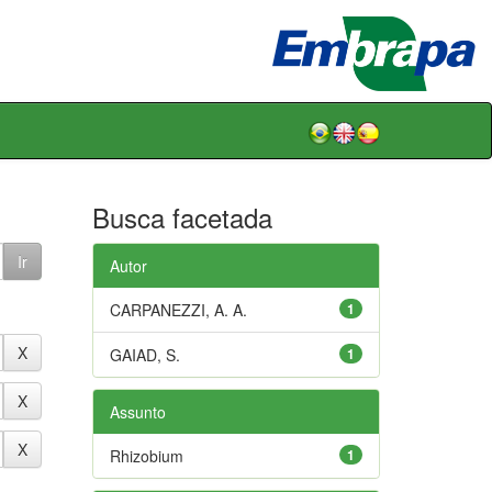
Busca facetada
Autor
CARPANEZZI, A. A.
1
GAIAD, S.
1
Assunto
Rhizobium
1