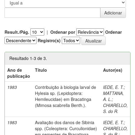
Result./Pág.
|
Ordenar por
Ordenar
Registro(s)
Resultado 1-3 de 3.
Ano de
Título
Autor(es)
publicação
1983
Contribuição à biologia larval de
IEDE, E. T.
;
Hylesia sp. (Lepidoptera:
MATTANA,
Hemileucidae) em Bracatinga
A. L.
;
(Mimosa scabrella Benth.).
CHIARELLO,
S. do R.
1983
Avaliação dos danos de Sibinia
IEDE, E. T.
;
spp. (Coleoptera: Curculionidae)
CHIARELLO,
em sementes de Bracatinga
S. do R.
;