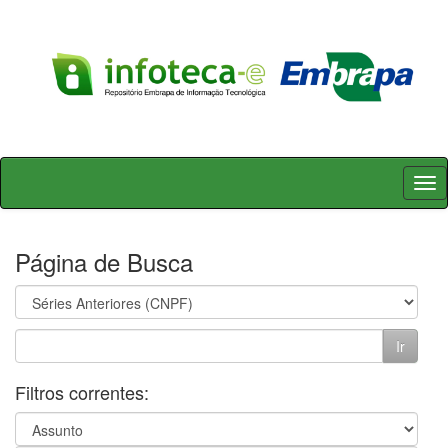
Skip
navigation
Página de Busca
Filtros correntes: