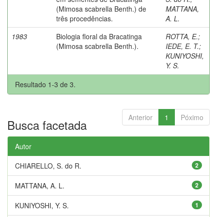
(Mimosa scabrella Benth.) de
MATTANA,
três procedências.
A. L.
1983
Biologia floral da Bracatinga
ROTTA, E.
;
(Mimosa scabrella Benth.).
IEDE, E. T.
;
KUNIYOSHI,
Y. S.
Resultado 1-3 de 3.
Anterior
1
Póximo
Busca facetada
Autor
CHIARELLO, S. do R.
2
MATTANA, A. L.
2
KUNIYOSHI, Y. S.
1