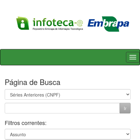
Skip
navigation
Página de Busca
Filtros correntes: