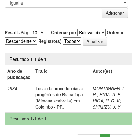
Result./Pág.
|
Ordenar por
Ordenar
Registro(s)
Resultado 1-1 de 1.
Ano de
Título
Autor(es)
publicação
1984
Teste de procedências e
MONTAGNER, L.
progênies de Bracatinga
H.
;
HIGA, A. R.
;
(Mimosa scabrella) em
HIGA, R. C. V.
;
Colombo - PR.
SHIMIZU, J. Y.
Resultado 1-1 de 1.