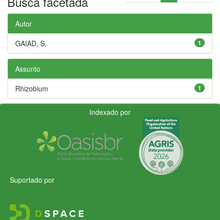
Busca facetada
Autor
GAIAD, S.
1
Assunto
Rhizobium
1
Indexado por
Suportado por