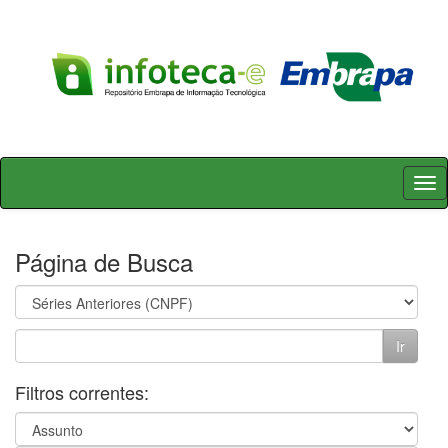
Skip
navigation
Página de Busca
Filtros correntes: