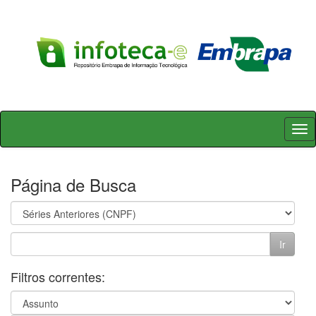
Skip
navigation
Página de Busca
Filtros correntes: