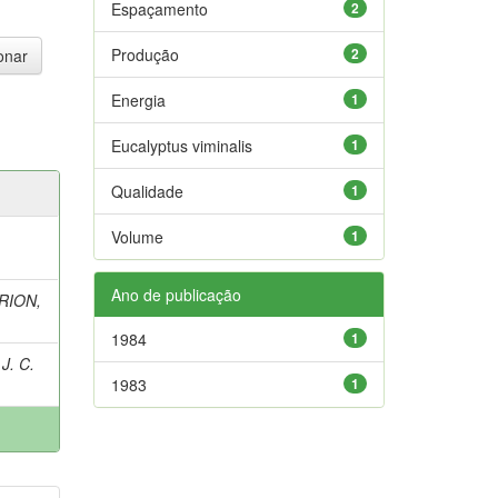
Espaçamento
2
Produção
2
Energia
1
Eucalyptus viminalis
1
Qualidade
1
Volume
1
Ano de publicação
RION,
1984
1
J. C.
1983
1