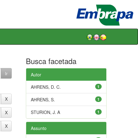
Busca facetada
Autor
AHRENS, D. C.
1
AHRENS, S.
1
STURION, J. A
1
Assunto