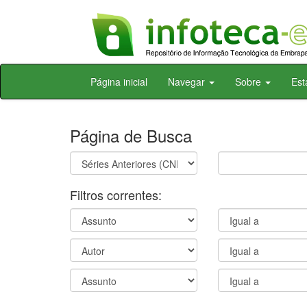
Skip
Página inicial
Navegar
Sobre
Est
navigation
Página de Busca
Filtros correntes: