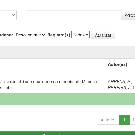
rdenar
Registro(s)
Autor(es)
ção volumétrica e qualidade da madeira de Mimosa
AHRENS, S.
;
 Labill.
PEREIRA, J. C
Anterior
1