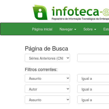
Skip
Página inicial
Navegar
Sobre
Est
navigation
Página de Busca
Filtros correntes: