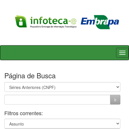
Skip
navigation
Página de Busca
Filtros correntes: