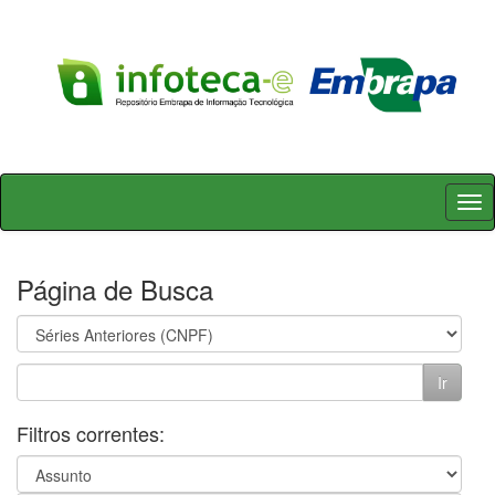
Skip
navigation
Página de Busca
Filtros correntes: