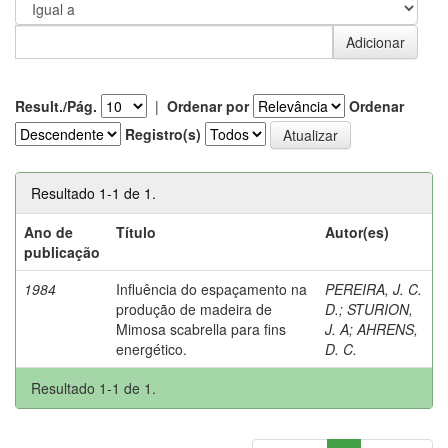
Result./Pág.
|
Ordenar por
Ordenar
Registro(s)
Resultado 1-1 de 1.
Ano de
Título
Autor(es)
publicação
1984
Influência do espaçamento na
PEREIRA, J. C.
produção de madeira de
D.
;
STURION,
Mimosa scabrella para fins
J. A
;
AHRENS,
energético.
D. C.
Resultado 1-1 de 1.