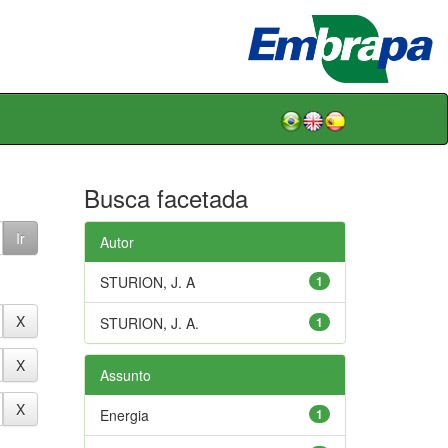
Busca facetada
Autor
STURION, J. A
1
STURION, J. A.
1
Assunto
Energia
1