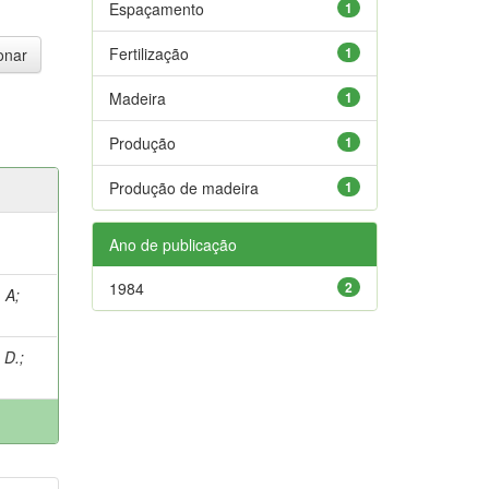
Espaçamento
1
Fertilização
1
Madeira
1
Produção
1
Produção de madeira
1
Ano de publicação
1984
2
 A
;
 D.
;