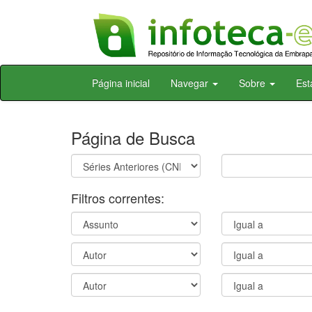
Skip
Página inicial
Navegar
Sobre
Est
navigation
Página de Busca
Filtros correntes: