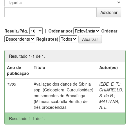
Result./Pág.
|
Ordenar por
Ordenar
Registro(s)
Resultado 1-1 de 1.
Ano de
Título
Autor(es)
publicação
1983
Avaliação dos danos de Sibinia
IEDE, E. T.
;
spp. (Coleoptera: Curculionidae)
CHIARELLO,
em sementes de Bracatinga
S. do R.
;
(Mimosa scabrella Benth.) de
MATTANA,
três procedências.
A. L.
Resultado 1-1 de 1.