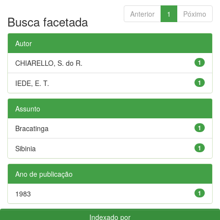
Anterior
1
Póximo
Busca facetada
Autor
CHIARELLO, S. do R.
1
IEDE, E. T.
1
Assunto
Bracatinga
1
Sibinia
1
Ano de publicação
1983
1
Indexado por