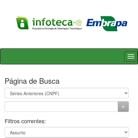
Skip
navigation
Página de Busca
Filtros correntes: