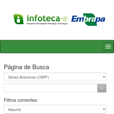
Skip
navigation
Página de Busca
Filtros correntes: