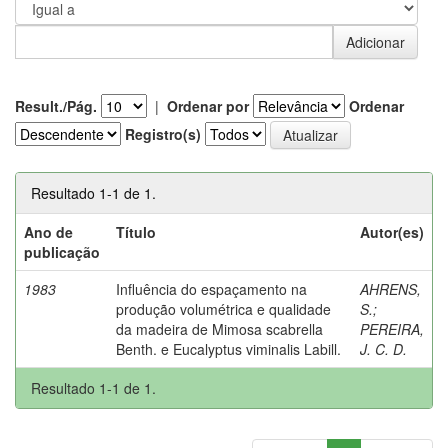
Result./Pág.
|
Ordenar por
Ordenar
Registro(s)
Resultado 1-1 de 1.
Ano de
Título
Autor(es)
publicação
1983
Influência do espaçamento na
AHRENS,
produção volumétrica e qualidade
S.
;
da madeira de Mimosa scabrella
PEREIRA,
Benth. e Eucalyptus viminalis Labill.
J. C. D.
Resultado 1-1 de 1.