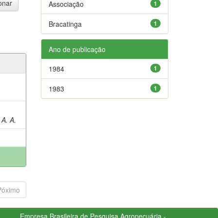
Associação
1
Bracatinga
1
Ano de publicação
1984
1
1983
1
A. A.
Póximo
Empresa Brasileira de Pesquisa Agropecuária -