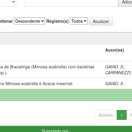
rdenar
Registro(s)
Autor(es)
ca de Bracatinga (Mimosa scabrella) com bactérias
GAIAD, S.
;
pp.).
CARPANEZZI, 
ra Mimosa scabrella e Acacia mearnsii.
GAIAD, S.
Anterior
1
Suportado por