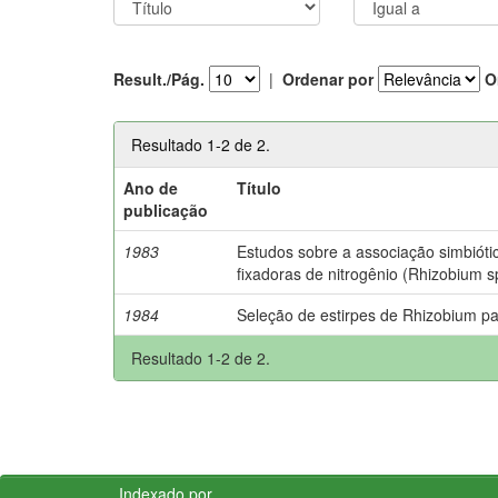
Result./Pág.
|
Ordenar por
O
Resultado 1-2 de 2.
Ano de
Título
publicação
1983
Estudos sobre a associação simbióti
fixadoras de nitrogênio (Rhizobium s
1984
Seleção de estirpes de Rhizobium pa
Resultado 1-2 de 2.
Indexado por