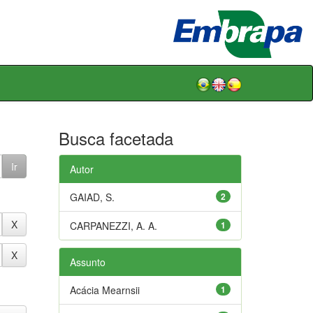
Busca facetada
Autor
GAIAD, S.
2
CARPANEZZI, A. A.
1
Assunto
Acácia Mearnsii
1