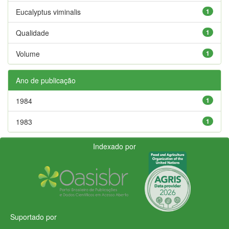
Eucalyptus viminalis
1
Qualidade
1
Volume
1
Ano de publicação
1984
1
1983
1
Indexado por
Suportado por