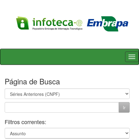
Skip
navigation
Página de Busca
Filtros correntes: