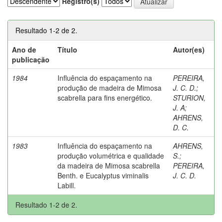
Registro(s)
Resultado 1-2 de 2.
Ano de
Título
Autor(es)
publicação
1984
Influência do espaçamento na
PEREIRA,
produção de madeira de Mimosa
J. C. D.
;
scabrella para fins energético.
STURION,
J. A
;
AHRENS,
D. C.
1983
Influência do espaçamento na
AHRENS,
produção volumétrica e qualidade
S.
;
da madeira de Mimosa scabrella
PEREIRA,
Benth. e Eucalyptus viminalis
J. C. D.
Labill.
Resultado 1-2 de 2.