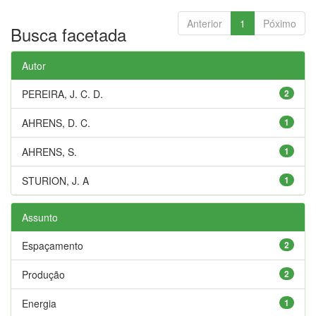
Anterior
1
Póximo
Busca facetada
Autor
PEREIRA, J. C. D.
2
AHRENS, D. C.
1
AHRENS, S.
1
STURION, J. A
1
Assunto
Espaçamento
2
Produção
2
Energia
1