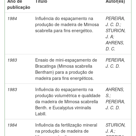
Ano de
Título
Autor(es)
publicação
1984
Influência do espaçamento na
PEREIRA,
produção de madeira de Mimosa
J. C. D.
;
scabrella para fins energético.
STURION,
J. A
;
AHRENS,
D. C.
1983
Ensaio de mini-espaçamento de
PEREIRA,
Bracatinga (Mimosa scabrella
J. C. D.
Bentham) para a produção de
madeira para fins energéticos.
1983
Influência do espaçamento na
AHRENS,
produção volumétrica e qualidade
S.
;
da madeira de Mimosa scabrella
PEREIRA,
Benth. e Eucalyptus viminalis
J. C. D.
Labill.
1984
Influência da fertilização mineral
STURION,
na produção de madeira de
J. A.
;