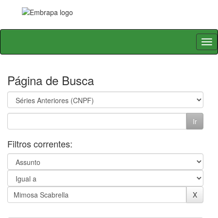
Skip
navigation
Página de Busca
Filtros correntes: