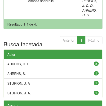
Mimosa scabrella.
PEREIRA,
J. C. D.
;
AHRENS,
D. C.
Resultado 1-4 de 4.
Anterior
1
Póximo
Busca facetada
Autor
AHRENS, D. C.
2
AHRENS, S.
1
STURION, J. A
1
STURION, J. A.
1
Assunto