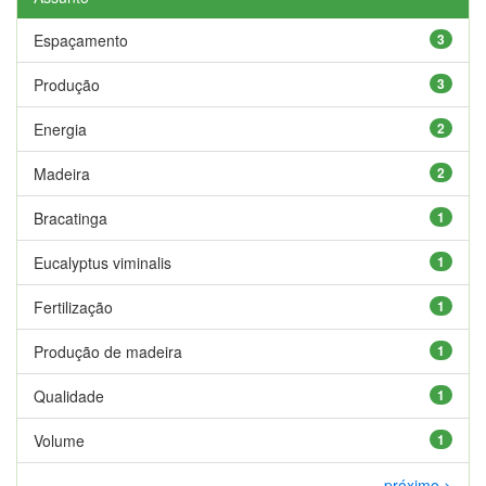
Espaçamento
3
Produção
3
Energia
2
Madeira
2
Bracatinga
1
Eucalyptus viminalis
1
Fertilização
1
Produção de madeira
1
Qualidade
1
Volume
1
próximo >