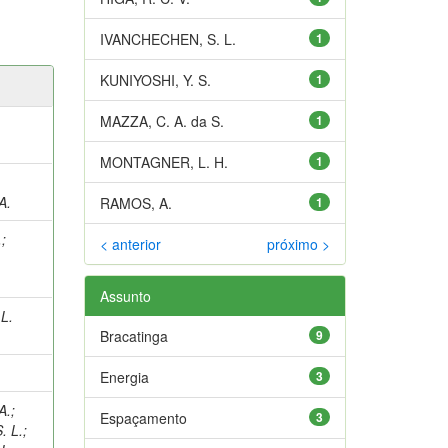
IVANCHECHEN, S. L.
1
KUNIYOSHI, Y. S.
1
MAZZA, C. A. da S.
1
MONTAGNER, L. H.
1
A.
RAMOS, A.
1
.
;
< anterior
próximo >
Assunto
L.
Bracatinga
9
Energia
3
A.
;
Espaçamento
3
. L.
;