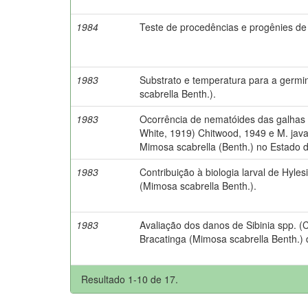
1984
Teste de procedências e progênies de
1983
Substrato e temperatura para a germ
scabrella Benth.).
1983
Ocorrência de nematóides das galhas d
White, 1919) Chitwood, 1949 e M. jav
Mimosa scabrella (Benth.) no Estado 
1983
Contribuição à biologia larval de Hyle
(Mimosa scabrella Benth.).
1983
Avaliação dos danos de Sibinia spp. 
Bracatinga (Mimosa scabrella Benth.) 
Resultado 1-10 de 17.