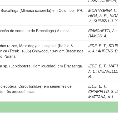
LISBÃO JUNIOR, 
 Bracatinga (Mimosa scabrella) em Colombo - PR.
MONTAGNER, L. 
HIGA, A. R.
;
HIGA
V.
;
SHIMIZU, J. Y.
inação de semente de Bracatinga (Mimosa
BIANCHETTI, A.
;
RAMOS, A.
as raizes, Meloidogyne incognita (Kofoid &
IEDE, E. T.
;
STUR
anica (Treub, 1885) Chitwood, 1949 em Bracatinga
J. A.
;
AHRENS, D.
do Paraná.
sia sp. (Lepidoptera: Hemileucidae) em Bracatinga
IEDE, E. T.
;
MATT
A. L.
;
CHIARELLO,
R.
(Coleoptera: Curculionidae) em sementes de
IEDE, E. T.
;
de três procedências.
CHIARELLO, S. d
MATTANA, A. L.