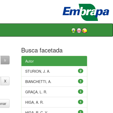
Busca facetada
Autor
STURION, J. A.
2
BIANCHETTI, A.
1
GRAÇA, L. R.
1
HIGA, A. R.
1
HIGA, R. C. V.
1