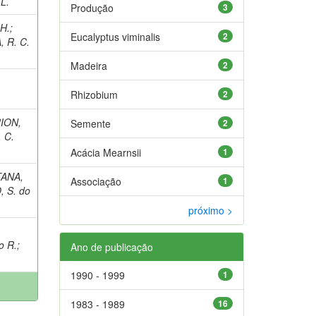
L.
Produção
3
H.
;
Eucalyptus viminalis
2
, R. C.
Madeira
2
Rhizobium
2
ION,
Semente
2
 C.
Acácia Mearnsii
1
ANA,
Associação
1
 S. do
próximo >
o R.
;
Ano de publicação
1990 - 1999
1
1983 - 1989
16