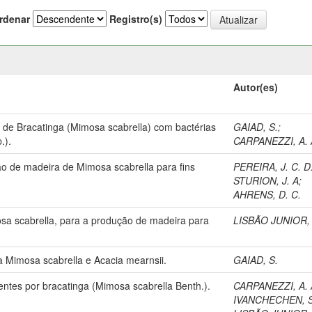
rdenar
Registro(s)
Autor(es)
 de Bracatinga (Mimosa scabrella) com bactérias
GAIAD, S.
;
.).
CARPANEZZI, A. 
o de madeira de Mimosa scabrella para fins
PEREIRA, J. C. D
STURION, J. A
;
AHRENS, D. C.
a scabrella, para a produção de madeira para
LISBÃO JUNIOR, 
a Mimosa scabrella e Acacia mearnsii.
GAIAD, S.
entes por bracatinga (Mimosa scabrella Benth.).
CARPANEZZI, A. 
IVANCHECHEN, S