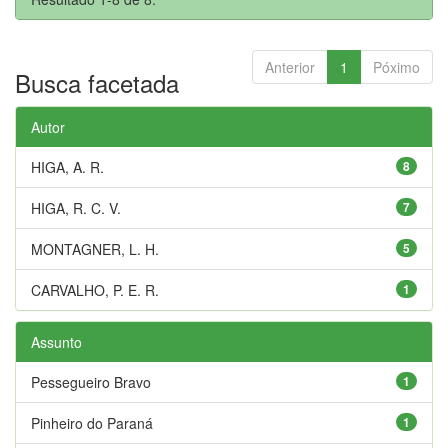
Anterior
1
Póximo
Busca facetada
Autor
HIGA, A. R.
8
HIGA, R. C. V.
7
MONTAGNER, L. H.
5
CARVALHO, P. E. R.
1
Assunto
Pessegueiro Bravo
1
Pinheiro do Paraná
1