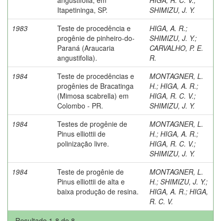
Itapetininga, SP.
SHIMIZU, J. Y.
1983
Teste de procedência e
HIGA, A. R.
;
progênie de pinheiro-do-
SHIMIZU, J. Y.
;
Paraná (Araucaria
CARVALHO, P. E.
angustifolia).
R.
1984
Teste de procedências e
MONTAGNER, L.
progênies de Bracatinga
H.
;
HIGA, A. R.
;
(Mimosa scabrella) em
HIGA, R. C. V.
;
Colombo - PR.
SHIMIZU, J. Y.
1984
Testes de progênie de
MONTAGNER, L.
Pinus elliottii de
H.
;
HIGA, A. R.
;
polinização livre.
HIGA, R. C. V.
;
SHIMIZU, J. Y.
1984
Teste de progênie de
MONTAGNER, L.
Pinus elliottii de alta e
H.
;
SHIMIZU, J. Y.
;
baixa produção de resina.
HIGA, A. R.
;
HIGA,
R. C. V.
Resultado 1-8 de 8.