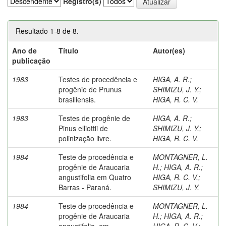
Registro(s)
Resultado 1-8 de 8.
Ano de
Título
Autor(es)
publicação
1983
Testes de procedência e
HIGA, A. R.
;
progênie de Prunus
SHIMIZU, J. Y.
;
brasiliensis.
HIGA, R. C. V.
1983
Testes de progênie de
HIGA, A. R.
;
Pinus elliottii de
SHIMIZU, J. Y.
;
polinização livre.
HIGA, R. C. V.
1984
Teste de procedência e
MONTAGNER, L.
progênie de Araucaria
H.
;
HIGA, A. R.
;
angustifolia em Quatro
HIGA, R. C. V.
;
Barras - Paraná.
SHIMIZU, J. Y.
1984
Teste de procedência e
MONTAGNER, L.
progênie de Araucaria
H.
;
HIGA, A. R.
;
angustifolia, em
HIGA, R. C. V.
;