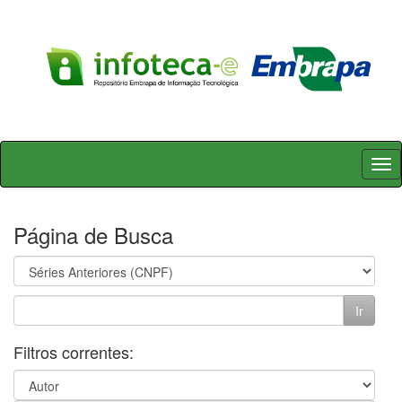
Skip
navigation
Página de Busca
Filtros correntes: