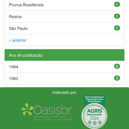
Prunus Brasiliensis
1
Resina
1
São Paulo
1
< anterior
Ano de publicação
1984
5
1983
3
Indexado por