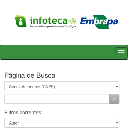
Skip
navigation
Página de Busca
Filtros correntes: