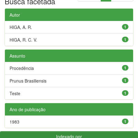
Busca facetada
Autor
HIGA, A. R.
1
HIGA, R. C. V.
1
Assunto
Procedência
1
Prunus Brasiliensis
1
Teste
1
Ano de publicação
1983
1
Indexado por