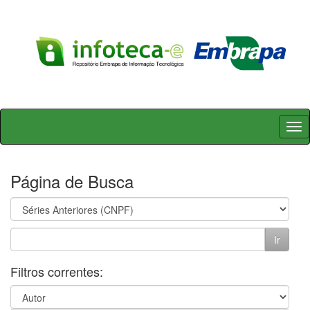
Skip
navigation
Página de Busca
Filtros correntes: