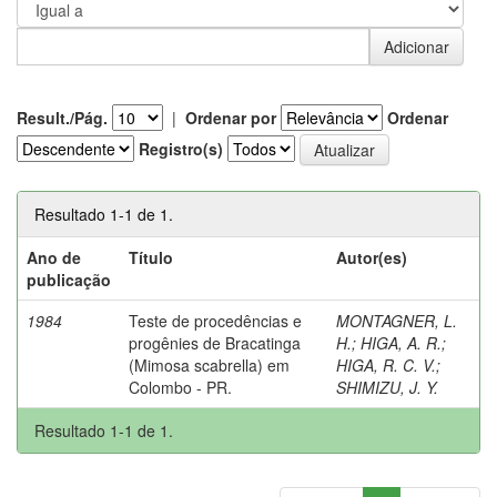
Result./Pág.
|
Ordenar por
Ordenar
Registro(s)
Resultado 1-1 de 1.
Ano de
Título
Autor(es)
publicação
1984
Teste de procedências e
MONTAGNER, L.
progênies de Bracatinga
H.
;
HIGA, A. R.
;
(Mimosa scabrella) em
HIGA, R. C. V.
;
Colombo - PR.
SHIMIZU, J. Y.
Resultado 1-1 de 1.