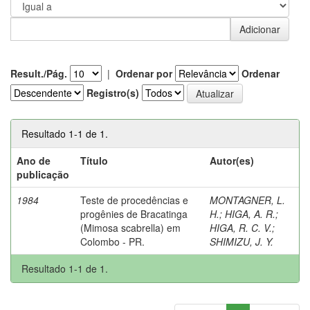
Result./Pág.
|
Ordenar por
Ordenar
Registro(s)
Resultado 1-1 de 1.
Ano de
Título
Autor(es)
publicação
1984
Teste de procedências e
MONTAGNER, L.
progênies de Bracatinga
H.
;
HIGA, A. R.
;
(Mimosa scabrella) em
HIGA, R. C. V.
;
Colombo - PR.
SHIMIZU, J. Y.
Resultado 1-1 de 1.