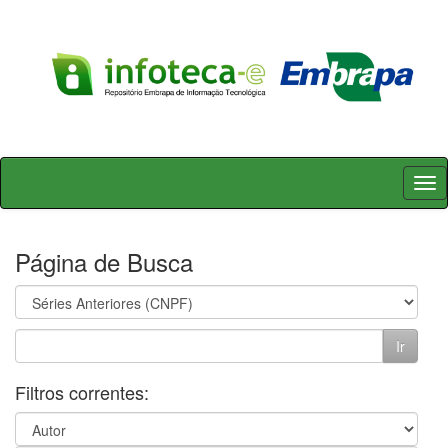
Skip
navigation
Página de Busca
Filtros correntes: