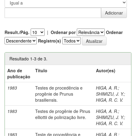
Result./Pág.
|
Ordenar por
Ordenar
Registro(s)
Resultado 1-3 de 3.
Ano de
Título
Autor(es)
publicação
1983
Testes de procedência e
HIGA, A. R.
;
progênie de Prunus
SHIMIZU, J. Y.
;
brasiliensis.
HIGA, R. C. V.
1983
Testes de progênie de Pinus
HIGA, A. R.
;
elliottii de polinização livre.
SHIMIZU, J. Y.
;
HIGA, R. C. V.
1983
Teste de procedência e
HIGA, A. R.
;