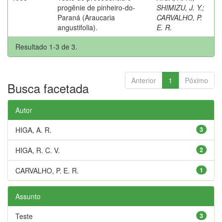
progênie de pinheiro-do-
SHIMIZU, J. Y.
;
Paraná (Araucaria
CARVALHO, P.
angustifolia).
E. R.
Resultado 1-3 de 3.
Anterior
1
Póximo
Busca facetada
Autor
HIGA, A. R.
3
HIGA, R. C. V.
2
CARVALHO, P. E. R.
1
Assunto
Teste
3