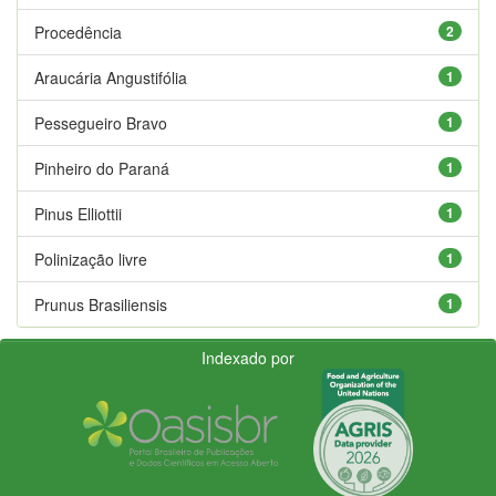
Procedência
2
Araucária Angustifólia
1
Pessegueiro Bravo
1
Pinheiro do Paraná
1
Pinus Elliottii
1
Polinização livre
1
Prunus Brasiliensis
1
Indexado por