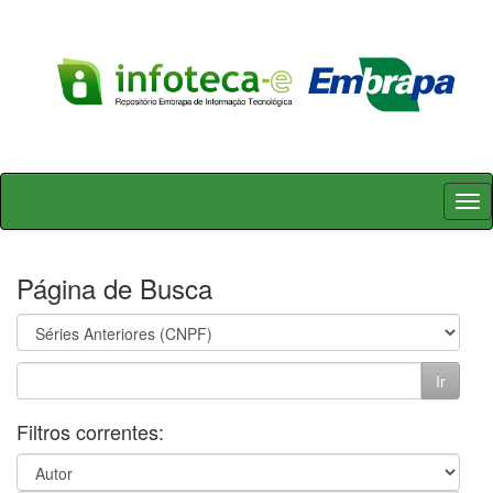
Skip
navigation
Página de Busca
Filtros correntes: