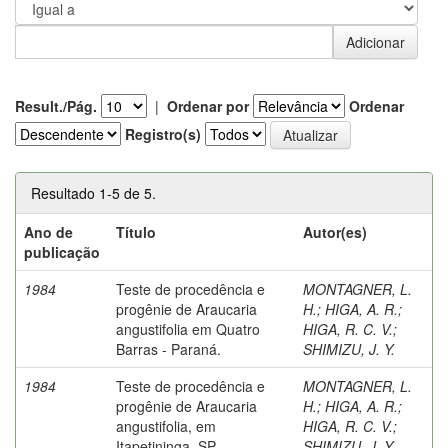
Result./Pág.
|
Ordenar por
Ordenar
Registro(s)
Resultado 1-5 de 5.
Ano de
Título
Autor(es)
publicação
1984
Teste de procedência e
MONTAGNER, L.
progênie de Araucaria
H.
;
HIGA, A. R.
;
angustifolia em Quatro
HIGA, R. C. V.
;
Barras - Paraná.
SHIMIZU, J. Y.
1984
Teste de procedência e
MONTAGNER, L.
progênie de Araucaria
H.
;
HIGA, A. R.
;
angustifolia, em
HIGA, R. C. V.
;
Itapetininga, SP.
SHIMIZU, J. Y.