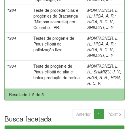
1984
Teste de procedências e
MONTAGNER, L.
progênies de Bracatinga
H.
;
HIGA, A. R.
;
(Mimosa scabrella) em
HIGA, R. C. V.
;
Colombo - PR.
SHIMIZU, J. Y.
1984
Testes de progênie de
MONTAGNER, L.
Pinus elliottii de
H.
;
HIGA, A. R.
;
polinização livre.
HIGA, R. C. V.
;
SHIMIZU, J. Y.
1984
Teste de progênie de
MONTAGNER, L.
Pinus elliottii de alta e
H.
;
SHIMIZU, J. Y.
;
baixa produção de resina.
HIGA, A. R.
;
HIGA,
R. C. V.
Resultado 1-5 de 5.
Anterior
1
Póximo
Busca facetada