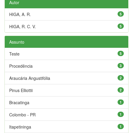
Autor
HIGA, A. R.
5
HIGA, R. C. V.
5
Assunto
Teste
5
Procedência
3
Araucária Angustifólia
2
Pinus Elliottii
2
Bracatinga
1
Colombo - PR
1
Itapetininga
1