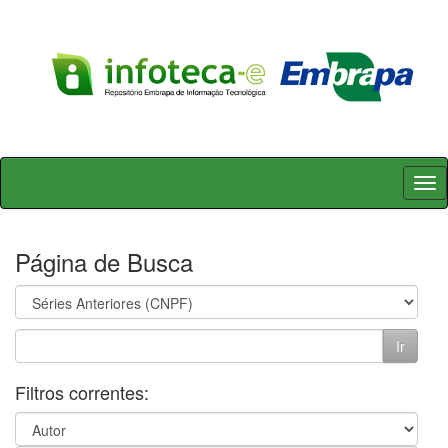
Skip
navigation
Página de Busca
Filtros correntes: