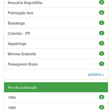
Araucária Angustifólia
2
Polinização livre
2
Bracatinga
1
Colombo - PR
1
Itapetininga
1
Mimosa Scabrella
1
Pessegueiro Bravo
1
próximo >
Ano de publicação
1984
5
1983
2