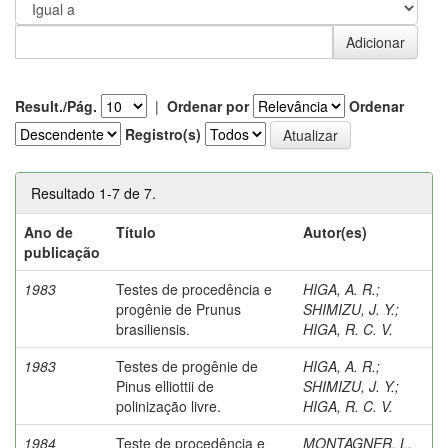
Result./Pág.
|
Ordenar por
Ordenar
Registro(s)
Resultado 1-7 de 7.
Ano de
Título
Autor(es)
publicação
1983
Testes de procedência e
HIGA, A. R.
;
progênie de Prunus
SHIMIZU, J. Y.
;
brasiliensis.
HIGA, R. C. V.
1983
Testes de progênie de
HIGA, A. R.
;
Pinus elliottii de
SHIMIZU, J. Y.
;
polinização livre.
HIGA, R. C. V.
1984
Teste de procedência e
MONTAGNER, L.