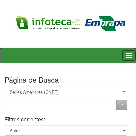
Skip
navigation
Página de Busca
Filtros correntes: