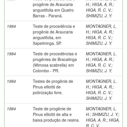
progênie de Araucaria
H.
;
HIGA, A. R.
;
angustifolia em Quatro
HIGA, R. C. V.
;
Barras - Paraná.
SHIMIZU, J. Y.
1984
Teste de procedência e
MONTAGNER, L.
progênie de Araucaria
H.
;
HIGA, A. R.
;
angustifolia, em
HIGA, R. C. V.
;
Itapetininga, SP.
SHIMIZU, J. Y.
1984
Teste de procedências e
MONTAGNER, L.
progênies de Bracatinga
H.
;
HIGA, A. R.
;
(Mimosa scabrella) em
HIGA, R. C. V.
;
Colombo - PR.
SHIMIZU, J. Y.
1984
Testes de progênie de
MONTAGNER, L.
Pinus elliottii de
H.
;
HIGA, A. R.
;
polinização livre.
HIGA, R. C. V.
;
SHIMIZU, J. Y.
1984
Teste de progênie de
MONTAGNER, L.
Pinus elliottii de alta e
H.
;
SHIMIZU, J. Y.
;
baixa produção de resina.
HIGA, A. R.
;
HIGA,
R. C. V.