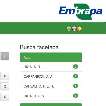
Busca facetada
Autor
HIGA, A. R.
2
CARPANEZZI, A. A.
1
CARVALHO, P. E. R.
1
HIGA, R. C. V.
1