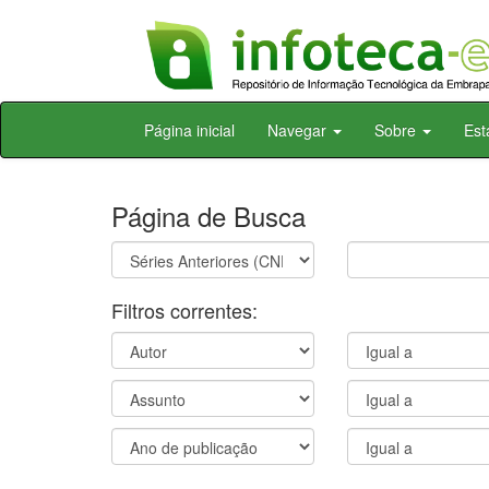
Skip
Página inicial
Navegar
Sobre
Est
navigation
Página de Busca
Filtros correntes: