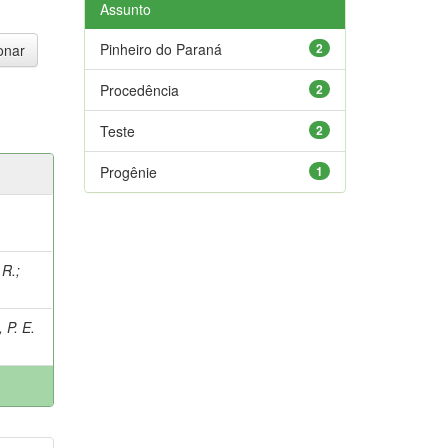
Assunto
Pinheiro do Paraná
2
Procedência
2
Teste
2
Progênie
1
 R.
;
P. E.