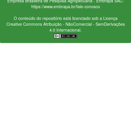
Empresa Brasileira de Pesquisa Agropecuária - Embrapa
SAC:
https://www.embrapa.br/fale-conosco
O conteúdo do repositório está licenciado sob a Licença
Creative Commons
Atribuição - NãoComercial - SemDerivações
4.0 Internacional.