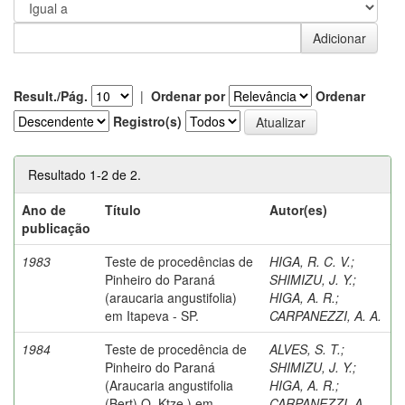
Result./Pág.
|
Ordenar por
Ordenar
Registro(s)
Resultado 1-2 de 2.
Ano de
Título
Autor(es)
publicação
1983
Teste de procedências de
HIGA, R. C. V.
;
Pinheiro do Paraná
SHIMIZU, J. Y.
;
(araucaria angustifolia)
HIGA, A. R.
;
em Itapeva - SP.
CARPANEZZI, A. A.
1984
Teste de procedência de
ALVES, S. T.
;
Pinheiro do Paraná
SHIMIZU, J. Y.
;
(Araucaria angustifolia
HIGA, A. R.
;
(Bert) O. Ktze.) em
CARPANEZZI, A.