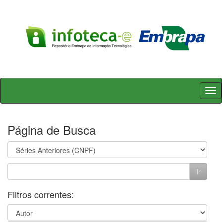
Skip
navigation
Página de Busca
Filtros correntes: