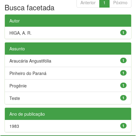
Anterior
1
Póximo
Busca facetada
Autor
HIGA, A. R.
1
Assunto
Araucária Angustifólia
1
Pinheiro do Paraná
1
Progênie
1
Teste
1
Ano de publicação
1983
1