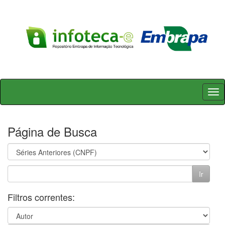
Skip
navigation
Página de Busca
Filtros correntes: