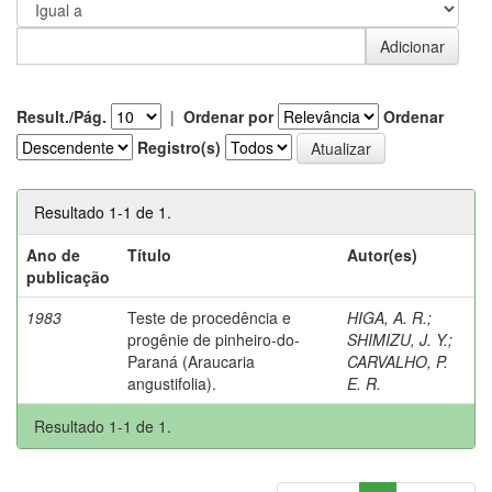
Result./Pág.
|
Ordenar por
Ordenar
Registro(s)
Resultado 1-1 de 1.
Ano de
Título
Autor(es)
publicação
1983
Teste de procedência e
HIGA, A. R.
;
progênie de pinheiro-do-
SHIMIZU, J. Y.
;
Paraná (Araucaria
CARVALHO, P.
angustifolia).
E. R.
Resultado 1-1 de 1.