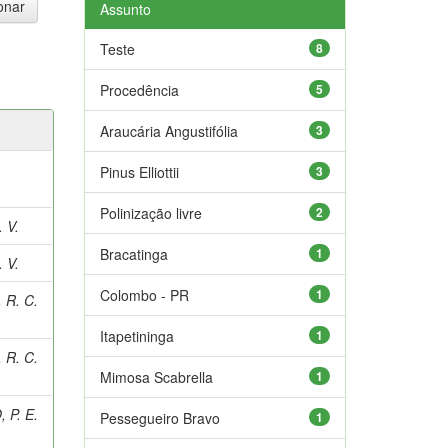
Assunto
Teste
8
Procedência
5
Araucária Angustifólia
3
Pinus Elliottii
3
Polinização livre
2
 V.
Bracatinga
1
 V.
Colombo - PR
1
 R. C.
Itapetininga
1
 R. C.
Mimosa Scabrella
1
 P. E.
Pessegueiro Bravo
1