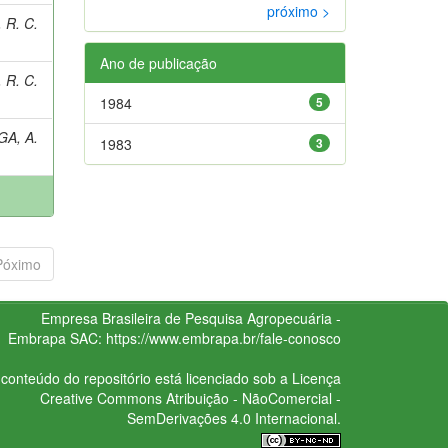
próximo >
 R. C.
Ano de publicação
 R. C.
1984
5
GA, A.
1983
3
Póximo
Empresa Brasileira de Pesquisa Agropecuária -
Embrapa
SAC:
https://www.embrapa.br/fale-conosco
conteúdo do repositório está licenciado sob a Licença
Creative Commons
Atribuição - NãoComercial -
SemDerivações 4.0 Internacional.