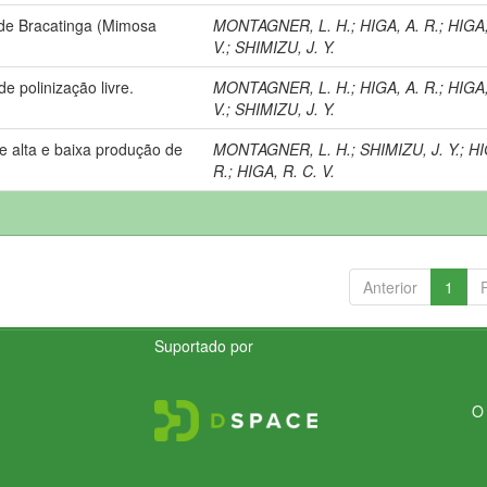
 de Bracatinga (Mimosa
MONTAGNER, L. H.
;
HIGA, A. R.
;
HIGA,
V.
;
SHIMIZU, J. Y.
de polinização livre.
MONTAGNER, L. H.
;
HIGA, A. R.
;
HIGA,
V.
;
SHIMIZU, J. Y.
 de alta e baixa produção de
MONTAGNER, L. H.
;
SHIMIZU, J. Y.
;
HI
R.
;
HIGA, R. C. V.
Anterior
1
Suportado por
O 