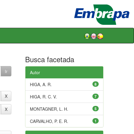
Busca facetada
Autor
HIGA, A. R.
8
HIGA, R. C. V.
7
MONTAGNER, L. H.
5
CARVALHO, P. E. R.
1