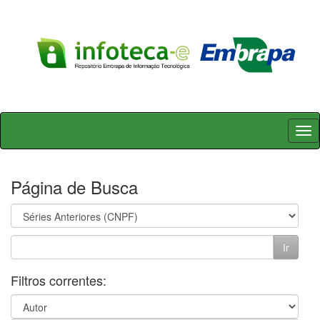
Skip
navigation
Página de Busca
Filtros correntes: