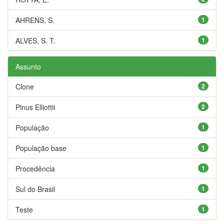
AHRENS, S.
1
ALVES, S. T.
1
Assunto
Clone
2
Pinus Elliottii
2
População
1
População base
1
Procedência
1
Sul do Brasil
1
Teste
1