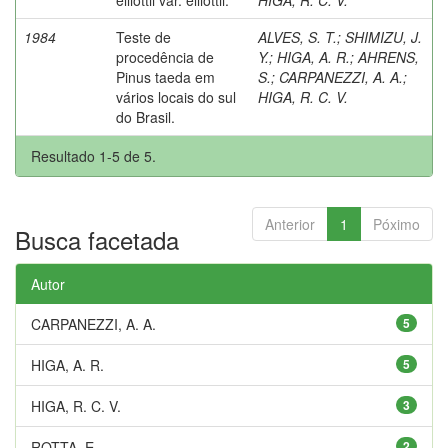
1984
Teste de
ALVES, S. T.
;
SHIMIZU, J.
procedência de
Y.
;
HIGA, A. R.
;
AHRENS,
Pinus taeda em
S.
;
CARPANEZZI, A. A.
;
vários locais do sul
HIGA, R. C. V.
do Brasil.
Resultado 1-5 de 5.
Anterior
1
Póximo
Busca facetada
Autor
CARPANEZZI, A. A.
5
HIGA, A. R.
5
HIGA, R. C. V.
3
ROTTA, E.
2