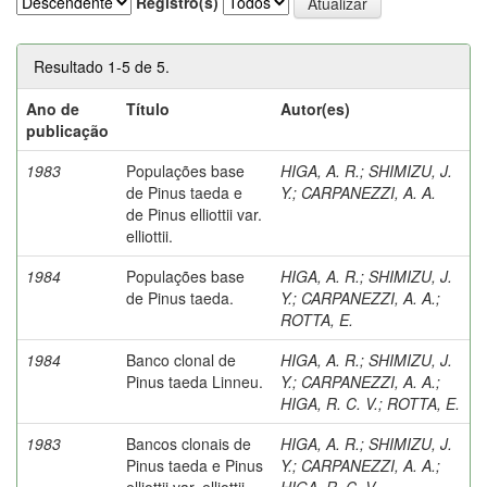
Registro(s)
Resultado 1-5 de 5.
Ano de
Título
Autor(es)
publicação
1983
Populações base
HIGA, A. R.
;
SHIMIZU, J.
de Pinus taeda e
Y.
;
CARPANEZZI, A. A.
de Pinus elliottii var.
elliottii.
1984
Populações base
HIGA, A. R.
;
SHIMIZU, J.
de Pinus taeda.
Y.
;
CARPANEZZI, A. A.
;
ROTTA, E.
1984
Banco clonal de
HIGA, A. R.
;
SHIMIZU, J.
Pinus taeda Linneu.
Y.
;
CARPANEZZI, A. A.
;
HIGA, R. C. V.
;
ROTTA, E.
1983
Bancos clonais de
HIGA, A. R.
;
SHIMIZU, J.
Pinus taeda e Pinus
Y.
;
CARPANEZZI, A. A.
;
elliottii var. elliottii.
HIGA, R. C. V.