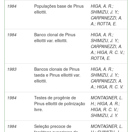
1984
Populações base de Pinus
HIGA, A. R.
;
elliottii.
SHIMIZU, J. Y.
;
CARPANEZZI, A.
A.
;
ROTTA, E.
1984
Banco clonal de Pinus
HIGA, A. R.
;
elliottii var. elliottii.
SHIMIZU, J. Y.
;
CARPANEZZI, A.
A.
;
HIGA, R. C. V.
;
ROTTA, E.
1983
Bancos clonais de Pinus
HIGA, A. R.
;
taeda e Pinus elliottii var.
SHIMIZU, J. Y.
;
elliottii.
CARPANEZZI, A.
A.
;
HIGA, R. C. V.
1984
Testes de progênie de
MONTAGNER, L.
Pinus elliottii de polinização
H.
;
HIGA, A. R.
;
livre.
HIGA, R. C. V.
;
SHIMIZU, J. Y.
1984
Seleção precoce de
MONTAGNER, L.
fenótipos superiores de
H.
;
SHIMIZU, J.