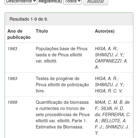
Registro(s)
Resultado 1-9 de 9.
Ano de
Título
Autor(es)
publicação
1983
Populações base de Pinus
HIGA, A. R.
;
taeda e de Pinus elliottii
SHIMIZU, J. Y.
;
var. elliottii.
CARPANEZZI, A.
A.
1983
Testes de progênie de
HIGA, A. R.
;
Pinus elliottii de polinização
SHIMIZU, J. Y.
;
livre.
HIGA, R. C. V.
1999
Quantificação da biomassa
MAIA, C. M. B. de
e nutrientes no tronco de
F.
;
SILVA, H. D.
sete procedências de Pinus
da
;
FERREIRA, C.
elliottii var. elliottii. Parte 1.
A.
;
BELLOTE, A.
Estimativa da Biomassa.
F. J.
;
SHIMIZU, J.
Y.