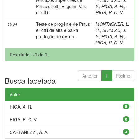
Pinus elliottii Engelm. Var.
Y.
;
HIGA, A. R.
;
elliottii.
HIGA, R. C. V.
1984
Teste de progênie de Pinus
MONTAGNER, L.
elliottii de alta e baixa
H.
;
SHIMIZU, J.
produção de resina.
Y.
;
HIGA, A. R.
;
HIGA, R. C. V.
Resultado 1-9 de 9.
Anterior
1
Póximo
Busca facetada
Autor
HIGA, A. R.
8
HIGA, R. C. V.
6
CARPANEZZI, A. A.
4