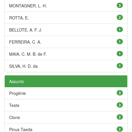
MONTAGNER, L. H.
3
ROTTA, E.
2
BELLOTE, A. F. J.
1
FERREIRA, C. A.
1
MAIA, C. M. B. de F.
1
SILVA, H. D. da
1
Assunto
Progênie
3
Teste
3
Clone
2
Pinus Taeda
2