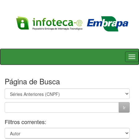
Skip
navigation
Página de Busca
Filtros correntes: