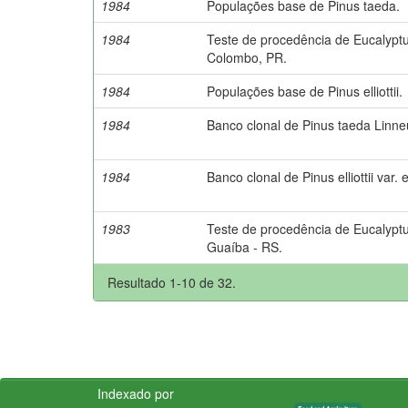
1984
Populações base de Pinus taeda.
1984
Teste de procedência de Eucalypt
Colombo, PR.
1984
Populações base de Pinus elliottii.
1984
Banco clonal de Pinus taeda Linne
1984
Banco clonal de Pinus elliottii var. ell
1983
Teste de procedência de Eucalypt
Guaíba - RS.
Resultado 1-10 de 32.
Indexado por