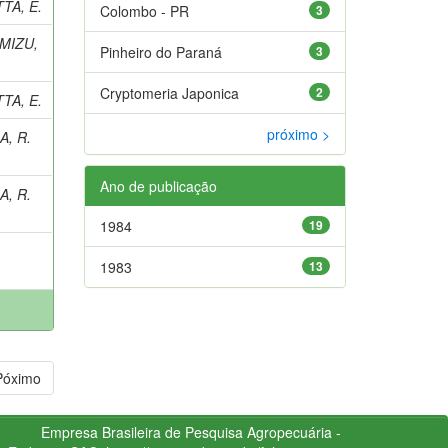
TA, E.
Colombo - PR
3
MIZU,
Pinheiro do Paraná
3
Cryptomeria Japonica
2
TA, E.
próximo >
A, R.
Ano de publicação
A, R.
1984
19
1983
13
Póximo
Empresa Brasileira de Pesquisa Agropecuária -