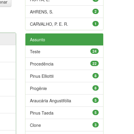
AHRENS, S.
2
CARVALHO, P. E. R.
1
Assunto
Teste
24
Procedência
22
Pinus Elliottii
8
Progênie
8
Araucária Angustifólia
5
Pinus Taeda
5
Clone
3