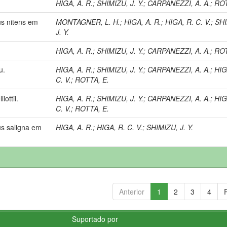
HIGA, A. R.
;
SHIMIZU, J. Y.
;
CARPANEZZI, A. A.
;
ROT
us nitens em
MONTAGNER, L. H.
;
HIGA, A. R.
;
HIGA, R. C. V.
;
SHI
J. Y.
HIGA, A. R.
;
SHIMIZU, J. Y.
;
CARPANEZZI, A. A.
;
ROT
u.
HIGA, A. R.
;
SHIMIZU, J. Y.
;
CARPANEZZI, A. A.
;
HIG
C. V.
;
ROTTA, E.
iottii.
HIGA, A. R.
;
SHIMIZU, J. Y.
;
CARPANEZZI, A. A.
;
HIG
C. V.
;
ROTTA, E.
us saligna em
HIGA, A. R.
;
HIGA, R. C. V.
;
SHIMIZU, J. Y.
Anterior
1
2
3
4
Suportado por