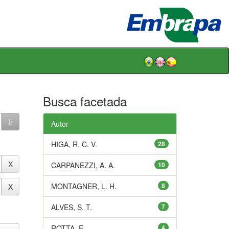
Busca facetada
Autor
HIGA, R. C. V.
28
CARPANEZZI, A. A.
10
MONTAGNER, L. H.
8
ALVES, S. T.
7
ROTTA, E.
4