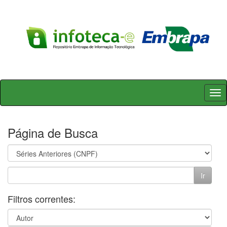
Skip
navigation
Página de Busca
Filtros correntes: