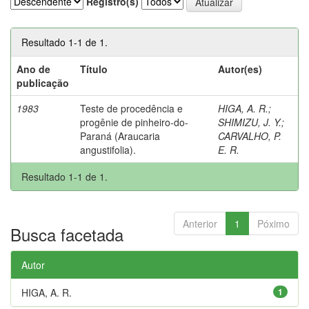
Registro(s)
Resultado 1-1 de 1.
Ano de
Título
Autor(es)
publicação
1983
Teste de procedência e
HIGA, A. R.
;
progênie de pinheiro-do-
SHIMIZU, J. Y.
;
Paraná (Araucaria
CARVALHO, P.
angustifolia).
E. R.
Resultado 1-1 de 1.
Anterior
1
Póximo
Busca facetada
Autor
HIGA, A. R.
1