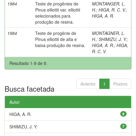
1984
Teste de progênies de
MONTANGER, L.
Pinus elliottii var. elliottii
H.
;
HIGA, R. C. V.
;
selecionados para
HIGA, A. R.
produção de resina.
1984
Teste de progênie de
MONTAGNER, L.
Pinus elliottii de alta e
H.
;
SHIMIZU, J. Y.
;
baixa produção de resina.
HIGA, A. R.
;
HIGA,
R. C. V.
Resultado 1-9 de 9.
Anterior
1
Póximo
Busca facetada
Autor
HIGA, A. R.
9
SHIMIZU, J. Y.
7