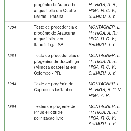
progênie de Araucaria
H.
;
HIGA, A. R.
;
angustifolia em Quatro
HIGA, R. C. V.
;
Barras - Paraná.
SHIMIZU, J. Y.
1984
Teste de procedência e
MONTAGNER, L.
progênie de Araucaria
H.
;
HIGA, A. R.
;
angustifolia, em
HIGA, R. C. V.
;
Itapetininga, SP.
SHIMIZU, J. Y.
1984
Teste de procedências e
MONTAGNER, L.
progênies de Bracatinga
H.
;
HIGA, A. R.
;
(Mimosa scabrella) em
HIGA, R. C. V.
;
Colombo - PR.
SHIMIZU, J. Y.
1984
Teste de progênie de
MONTAGNER, L.
Cupressus lusitanica.
H.
;
HIGA, R. C. V.
;
HIGA, A. R.
1984
Testes de progênie de
MONTAGNER, L.
Pinus elliottii de
H.
;
HIGA, A. R.
;
polinização livre.
HIGA, R. C. V.
;
SHIMIZU, J. Y.