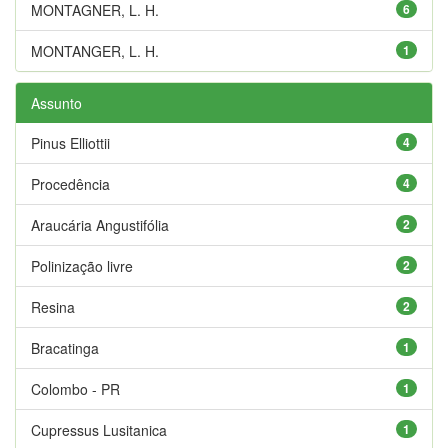
MONTAGNER, L. H.
6
MONTANGER, L. H.
1
Assunto
Pinus Elliottii
4
Procedência
4
Araucária Angustifólia
2
Polinização livre
2
Resina
2
Bracatinga
1
Colombo - PR
1
Cupressus Lusitanica
1