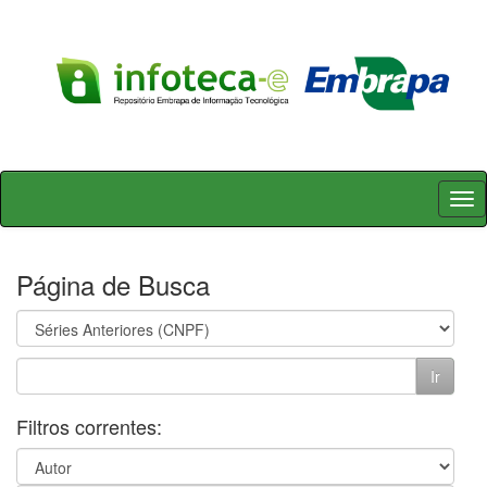
Skip
navigation
Página de Busca
Filtros correntes: