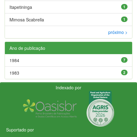
Itapetininga
1
Mimosa Scabrella
1
próximo >
Ano de publicação
1984
7
1983
2
Indexado por
Suportado por