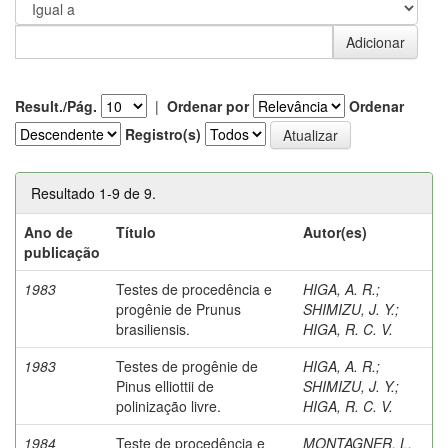
Result./Pág.
|
Ordenar por
Ordenar
Registro(s)
Resultado 1-9 de 9.
Ano de
Título
Autor(es)
publicação
1983
Testes de procedência e
HIGA, A. R.
;
progênie de Prunus
SHIMIZU, J. Y.
;
brasiliensis.
HIGA, R. C. V.
1983
Testes de progênie de
HIGA, A. R.
;
Pinus elliottii de
SHIMIZU, J. Y.
;
polinização livre.
HIGA, R. C. V.
1984
Teste de procedência e
MONTAGNER, L.