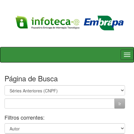
Skip
navigation
Página de Busca
Filtros correntes: