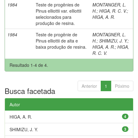
1984
Teste de progênies de
MONTANGER, L.
Pinus elliottii var. elliottii
H.
;
HIGA, R. C. V.
;
selecionados para
HIGA, A. R.
produção de resina.
1984
Teste de progênie de
MONTAGNER, L.
Pinus elliottii de alta e
H.
;
SHIMIZU, J. Y.
;
baixa produção de resina.
HIGA, A. R.
;
HIGA,
R. C. V.
Resultado 1-4 de 4.
Anterior
1
Póximo
Busca facetada
Autor
HIGA, A. R.
4
SHIMIZU, J. Y.
3