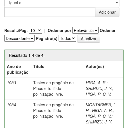
Result./Pág.
|
Ordenar por
Ordenar
Registro(s)
Resultado 1-4 de 4.
Ano de
Título
Autor(es)
publicação
1983
Testes de progênie de
HIGA, A. R.
;
Pinus elliottii de
SHIMIZU, J. Y.
;
polinização livre.
HIGA, R. C. V.
1984
Testes de progênie de
MONTAGNER, L.
Pinus elliottii de
H.
;
HIGA, A. R.
;
polinização livre.
HIGA, R. C. V.
;
SHIMIZU, J. Y.