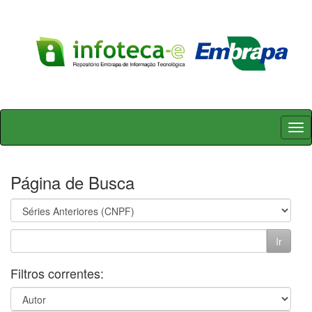
Skip
navigation
Página de Busca
Filtros correntes: