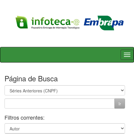
Skip
navigation
Página de Busca
Filtros correntes: