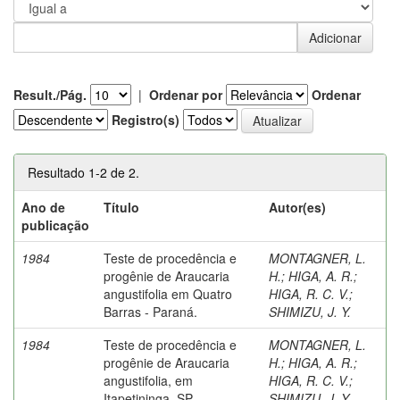
Result./Pág.
|
Ordenar por
Ordenar
Registro(s)
Resultado 1-2 de 2.
Ano de
Título
Autor(es)
publicação
1984
Teste de procedência e
MONTAGNER, L.
progênie de Araucaria
H.
;
HIGA, A. R.
;
angustifolia em Quatro
HIGA, R. C. V.
;
Barras - Paraná.
SHIMIZU, J. Y.
1984
Teste de procedência e
MONTAGNER, L.
progênie de Araucaria
H.
;
HIGA, A. R.
;
angustifolia, em
HIGA, R. C. V.
;
Itapetininga, SP.
SHIMIZU, J. Y.