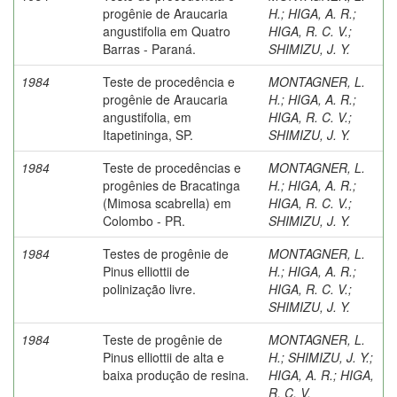
progênie de Araucaria
H.
;
HIGA, A. R.
;
angustifolia em Quatro
HIGA, R. C. V.
;
Barras - Paraná.
SHIMIZU, J. Y.
1984
Teste de procedência e
MONTAGNER, L.
progênie de Araucaria
H.
;
HIGA, A. R.
;
angustifolia, em
HIGA, R. C. V.
;
Itapetininga, SP.
SHIMIZU, J. Y.
1984
Teste de procedências e
MONTAGNER, L.
progênies de Bracatinga
H.
;
HIGA, A. R.
;
(Mimosa scabrella) em
HIGA, R. C. V.
;
Colombo - PR.
SHIMIZU, J. Y.
1984
Testes de progênie de
MONTAGNER, L.
Pinus elliottii de
H.
;
HIGA, A. R.
;
polinização livre.
HIGA, R. C. V.
;
SHIMIZU, J. Y.
1984
Teste de progênie de
MONTAGNER, L.
Pinus elliottii de alta e
H.
;
SHIMIZU, J. Y.
;
baixa produção de resina.
HIGA, A. R.
;
HIGA,
R. C. V.