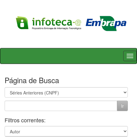
Skip
navigation
Página de Busca
Filtros correntes: