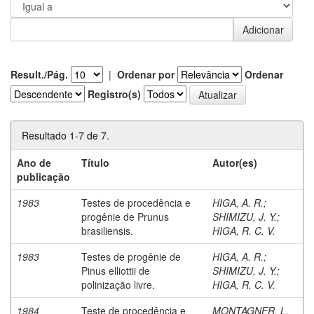
Result./Pág.
|
Ordenar por
Ordenar
Registro(s)
Resultado 1-7 de 7.
Ano de
Título
Autor(es)
publicação
1983
Testes de procedência e
HIGA, A. R.
;
progênie de Prunus
SHIMIZU, J. Y.
;
brasiliensis.
HIGA, R. C. V.
1983
Testes de progênie de
HIGA, A. R.
;
Pinus elliottii de
SHIMIZU, J. Y.
;
polinização livre.
HIGA, R. C. V.
1984
Teste de procedência e
MONTAGNER, L.