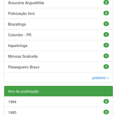
Araucária Angustifólia
2
Polinização livre
2
Bracatinga
1
Colombo - PR
1
Itapetininga
1
Mimosa Scabrella
1
Pessegueiro Bravo
1
próximo >
Ano de publicação
1984
5
1983
2