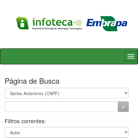
Skip
navigation
Página de Busca
Filtros correntes: