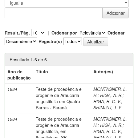
Result./Pág.
|
Ordenar por
Ordenar
Registro(s)
Resultado 1-6 de 6.
Ano de
Título
Autor(es)
publicação
1984
Teste de procedência e
MONTAGNER, L.
progênie de Araucaria
H.
;
HIGA, A. R.
;
angustifolia em Quatro
HIGA, R. C. V.
;
Barras - Paraná.
SHIMIZU, J. Y.
1984
Teste de procedência e
MONTAGNER, L.
progênie de Araucaria
H.
;
HIGA, A. R.
;
angustifolia, em
HIGA, R. C. V.
;
Itapetininga, SP.
SHIMIZU, J. Y.