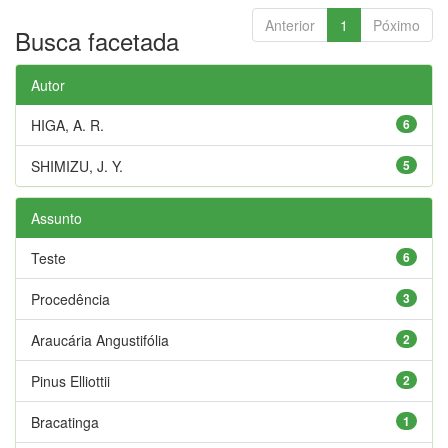
Anterior
1
Póximo
Busca facetada
Autor
HIGA, A. R.
6
SHIMIZU, J. Y.
5
Assunto
Teste
6
Procedência
3
Araucária Angustifólia
2
Pinus Elliottii
2
Bracatinga
1