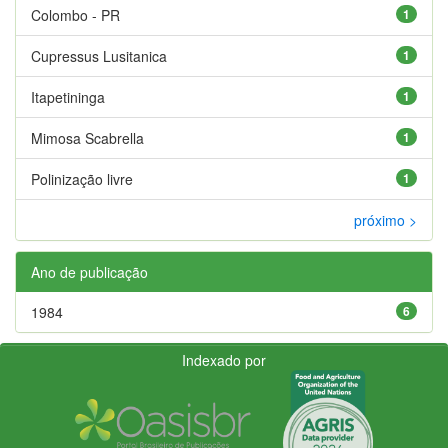
Colombo - PR
1
Cupressus Lusitanica
1
Itapetininga
1
Mimosa Scabrella
1
Polinização livre
1
próximo >
Ano de publicação
1984
6
Indexado por