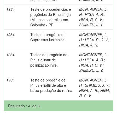
1984
Teste de procedências e
MONTAGNER, L.
progênies de Bracatinga
H.
;
HIGA, A. R.
;
(Mimosa scabrella) em
HIGA, R. C. V.
;
Colombo - PR.
SHIMIZU, J. Y.
1984
Teste de progênie de
MONTAGNER, L.
Cupressus lusitanica.
H.
;
HIGA, R. C. V.
;
HIGA, A. R.
1984
Testes de progênie de
MONTAGNER, L.
Pinus elliottii de
H.
;
HIGA, A. R.
;
polinização livre.
HIGA, R. C. V.
;
SHIMIZU, J. Y.
1984
Teste de progênie de
MONTAGNER, L.
Pinus elliottii de alta e
H.
;
SHIMIZU, J. Y.
;
baixa produção de resina.
HIGA, A. R.
;
HIGA,
R. C. V.
Resultado 1-6 de 6.