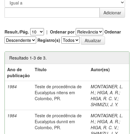
Result./Pág.
|
Ordenar por
Ordenar
Registro(s)
Resultado 1-3 de 3.
Ano de
Título
Autor(es)
publicação
1984
Teste de procedência de
MONTAGNER, L.
Eucalyptus nitens em
H.
;
HIGA, A. R.
;
Colombo, PR.
HIGA, R. C. V.
;
SHIMIZU, J. Y.
1984
Teste de procedência de
MONTAGNER, L.
Eucalyptus dunnii em
H.
;
HIGA, A. R.
;
Colombo, PR.
HIGA, R. C. V.
;
SHIMIZU, J. Y.