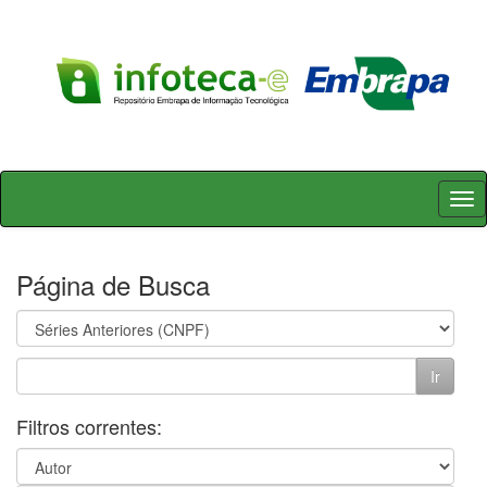
Skip
navigation
Página de Busca
Filtros correntes: