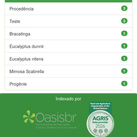
Procedência
3
Teste
3
Bracatinga
1
Eucalyptus dunnii
1
Eucalyptus nitens
1
Mimosa Scabrella
1
Progênie
1
Indexado por