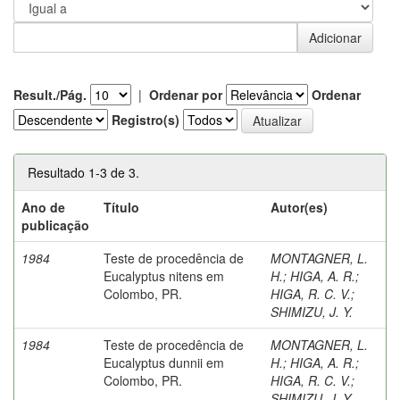
Result./Pág.
|
Ordenar por
Ordenar
Registro(s)
Resultado 1-3 de 3.
Ano de
Título
Autor(es)
publicação
1984
Teste de procedência de
MONTAGNER, L.
Eucalyptus nitens em
H.
;
HIGA, A. R.
;
Colombo, PR.
HIGA, R. C. V.
;
SHIMIZU, J. Y.
1984
Teste de procedência de
MONTAGNER, L.
Eucalyptus dunnii em
H.
;
HIGA, A. R.
;
Colombo, PR.
HIGA, R. C. V.
;
SHIMIZU, J. Y.