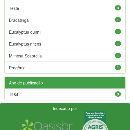
Teste
3
Bracatinga
1
Eucalyptus dunnii
1
Eucalyptus nitens
1
Mimosa Scabrella
1
Progênie
1
Ano de publicação
1984
3
Indexado por