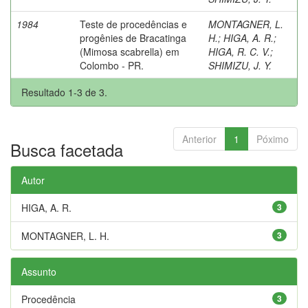
1984
Teste de procedências e
MONTAGNER, L.
progênies de Bracatinga
H.
;
HIGA, A. R.
;
(Mimosa scabrella) em
HIGA, R. C. V.
;
Colombo - PR.
SHIMIZU, J. Y.
Resultado 1-3 de 3.
Anterior
1
Póximo
Busca facetada
Autor
HIGA, A. R.
3
MONTAGNER, L. H.
3
Assunto
Procedência
3