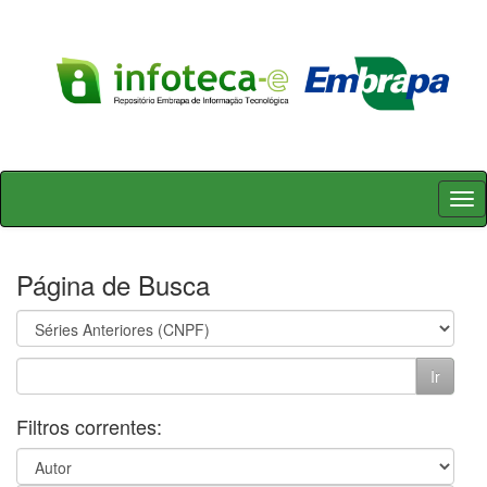
Skip
navigation
Página de Busca
Filtros correntes: