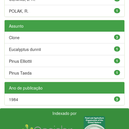
POLAK, R.
1
Assunto
Clone
3
Eucalyptus dunnii
1
Pinus Elliottii
1
Pinus Taeda
1
Ano de publicação
1984
3
Indexado por