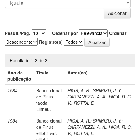
Result./Pág.
|
Ordenar por
Ordenar
Registro(s)
Resultado 1-3 de 3.
Ano de
Título
Autor(es)
publicação
1984
Banco clonal
HIGA, A. R.
;
SHIMIZU, J. Y.
;
de Pinus
CARPANEZZI, A. A.
;
HIGA, R. C.
taeda
V.
;
ROTTA, E.
Linneu.
1984
Banco clonal
HIGA, A. R.
;
SHIMIZU, J. Y.
;
de Pinus
CARPANEZZI, A. A.
;
HIGA, R. C.
elliottii var.
V.
;
ROTTA, E.
elliottii.