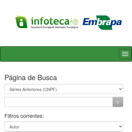
Skip
navigation
Página de Busca
Filtros correntes: