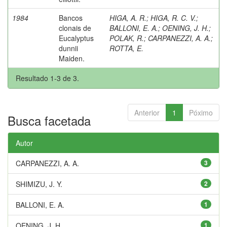
1984
Bancos
HIGA, A. R.
;
HIGA, R. C. V.
;
clonais de
BALLONI, E. A.
;
OENING, J. H.
;
Eucalyptus
POLAK, R.
;
CARPANEZZI, A. A.
;
dunnii
ROTTA, E.
Maiden.
Resultado 1-3 de 3.
Anterior
1
Póximo
Busca facetada
Autor
CARPANEZZI, A. A.
3
SHIMIZU, J. Y.
2
BALLONI, E. A.
1
OENING, J. H.
1