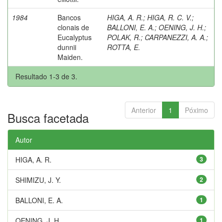
1984
Bancos
HIGA, A. R.
;
HIGA, R. C. V.
;
clonais de
BALLONI, E. A.
;
OENING, J. H.
;
Eucalyptus
POLAK, R.
;
CARPANEZZI, A. A.
;
dunnii
ROTTA, E.
Maiden.
Resultado 1-3 de 3.
Anterior
1
Póximo
Busca facetada
Autor
HIGA, A. R.
3
SHIMIZU, J. Y.
2
BALLONI, E. A.
1
OENING, J. H.
1