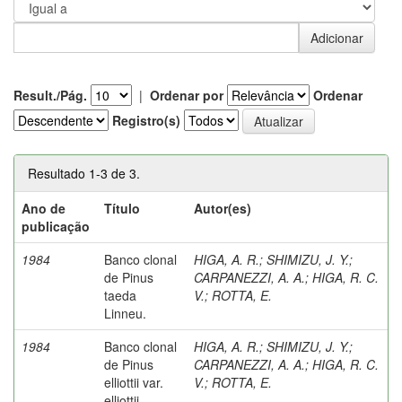
Result./Pág.
|
Ordenar por
Ordenar
Registro(s)
Resultado 1-3 de 3.
Ano de
Título
Autor(es)
publicação
1984
Banco clonal
HIGA, A. R.
;
SHIMIZU, J. Y.
;
de Pinus
CARPANEZZI, A. A.
;
HIGA, R. C.
taeda
V.
;
ROTTA, E.
Linneu.
1984
Banco clonal
HIGA, A. R.
;
SHIMIZU, J. Y.
;
de Pinus
CARPANEZZI, A. A.
;
HIGA, R. C.
elliottii var.
V.
;
ROTTA, E.
elliottii.