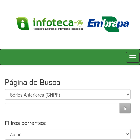
Skip
navigation
Página de Busca
Filtros correntes: