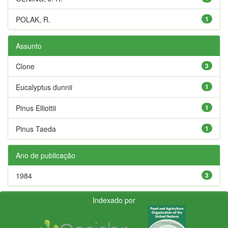
POLAK, R.
1
Assunto
Clone
3
Eucalyptus dunnii
1
Pinus Elliottii
1
Pinus Taeda
1
Ano de publicação
1984
3
Indexado por